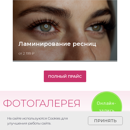
Ламинирование ресниц
от 2 199 ₽
ПОЛНЫЙ ПРАЙС
ФОТОГАЛЕРЕЯ
Онлайн-
запись
Работы наших мастеров
На сайте используются Cookies для
и впечатления клиентов
ПРИНЯТЬ
улучшения работы сайта.